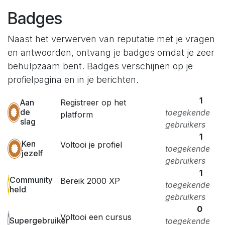
Badges
Naast het verwerven van reputatie met je vragen
en antwoorden, ontvang je badges omdat je zeer
behulpzaam bent.
Badges verschijnen op je
profielpagina en in je berichten.
1
Registreer op het
Aan
de
toegekende
platform
slag
gebruikers
1
Ken
Voltooi je profiel
toegekende
jezelf
gebruikers
1
Community
Bereik 2000 XP
toegekende
held
gebruikers
0
Voltooi een cursus
Supergebruiker
toegekende