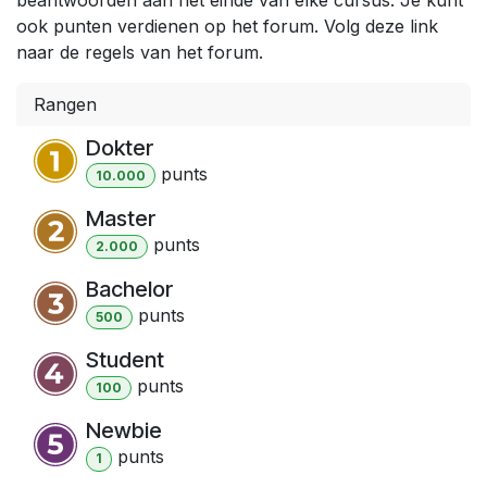
ook punten verdienen op het forum. Volg deze link
naar de regels van het forum.
Rangen
Dokter
punt
s
10.000
Master
punt
s
2.000
Bachelor
punt
s
500
Student
punt
s
100
Newbie
punt
s
1