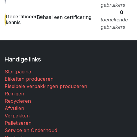
gebruikers
0
Gecertificeerde
Behaal een certificering
toegekende
kennis
gebruikers
Handige links
Startpagina
Etiketten produceren
Flexibele verpakkingen produceren
Reinigen
Recycleren
Afvullen
Verpakken
Palletiseren
Service en Onderhoud