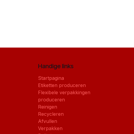
Handige links
Startpagina
Etiketten produceren
Flexibele verpakkingen
produceren
Reinigen
Recycleren
Afvullen
Verpakken