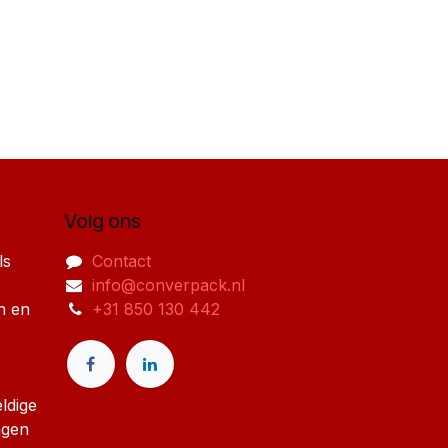
Volg ons
ls
Contact
info@converpack.nl
n en
+31 850 130 442
ldige
ngen